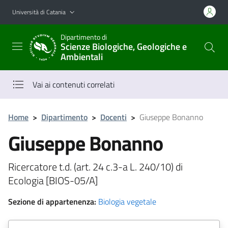
Vai al contenuto principale
Vai al menu di navigazione
Università di Catania
Dipartimento di
Scienze Biologiche, Geologiche e
Ambientali
Vai ai contenuti correlati
Home
>
Dipartimento
>
Docenti
>
Giuseppe Bonanno
Giuseppe Bonanno
Ricercatore t.d. (art. 24 c.3-a L. 240/10) di
Ecologia [BIOS-05/A]
Sezione di appartenenza:
Biologia vegetale