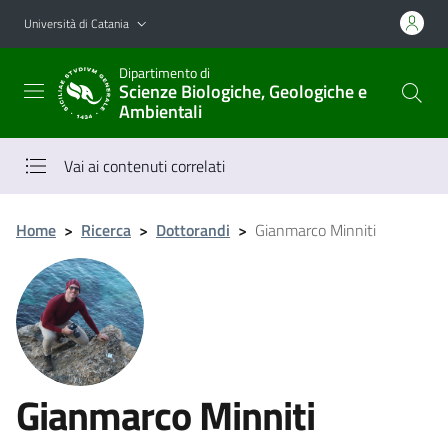
Vai al contenuto principale
Vai al menu di navigazione
Università di Catania
Dipartimento di
Scienze Biologiche, Geologiche e
Ambientali
Vai ai contenuti correlati
Home
>
Ricerca
>
Dottorandi
>
Gianmarco Minniti
Gianmarco Minniti