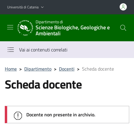
Vai al contenuto principale
Vai al menu di navigazione
Università di Catania
Dipartimento di
Scienze Biologiche, Geologiche e
Ambientali
Vai ai contenuti correlati
Home
>
Dipartimento
>
Docenti
>
Scheda docente
Scheda docente
Docente non presente in archivio.