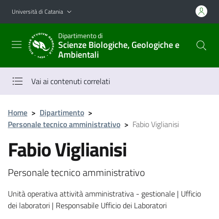
Vai al contenuto principale
Vai al menu di navigazione
Università di Catania
Dipartimento di
Scienze Biologiche, Geologiche e
Ambientali
Vai ai contenuti correlati
Home
>
Dipartimento
>
Personale tecnico amministrativo
>
Fabio Viglianisi
Fabio Viglianisi
Personale tecnico amministrativo
Unità operativa attività amministrativa - gestionale | Ufficio
dei laboratori | Responsabile Ufficio dei Laboratori