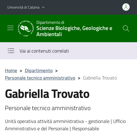
Vai al contenuto principale
Vai al menu di navigazione
Università di Catania
Dipartimento di
Scienze Biologiche, Geologiche e
Ambientali
Vai ai contenuti correlati
Home
>
Dipartimento
>
Personale tecnico amministrativo
>
Gabriella Trovato
Gabriella Trovato
Personale tecnico amministrativo
Unità operativa attività amministrativa - gestionale | Ufficio
Amministrativo e del Personale | Responsabile