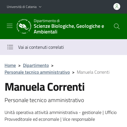
Vai al contenuto principale
Vai al menu di navigazione
Università di Catania
Dipartimento di
Scienze Biologiche, Geologiche e
Ambientali
Vai ai contenuti correlati
Home
>
Dipartimento
>
Personale tecnico amministrativo
>
Manuela Correnti
Manuela Correnti
Personale tecnico amministrativo
Unità operativa attività amministrativa - gestionale | Ufficio
Provveditorale ed economale | Vice responsabile