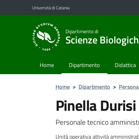
Vai al contenuto principale
Vai al menu di navigazione
Università di Catania
Dipartimento di
Scienze Biologich
Home
Dipartimento
Didattica
Home
>
Dipartimento
>
Personal
Pinella Durisi
Personale tecnico amminist
Unità operativa attività amministrativ