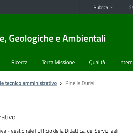
Rubrica
Se
e, Geologiche e Ambientali
Ricerca
Terza Missione
Qualità
Intern
e tecnico amministrativo
>
Pinella Durisi
rativo
a - gestionale | Ufficio della Didattica, dei Servizi agli