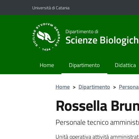
Vai al contenuto principale
Vai al menu di navigazione
Università di Catania
Dipartimento di
Scienze Biologich
Home
Dipartimento
Didattica
Home
>
Dipartimento
>
Personal
Rossella Bru
Personale tecnico amminist
Unità operativa attività amministrativ