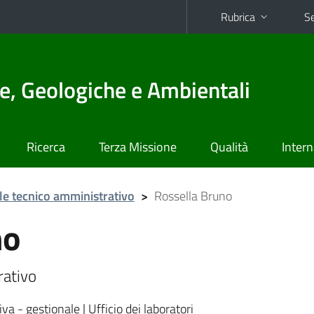
Rubrica
Se
e, Geologiche e Ambientali
Ricerca
Terza Missione
Qualità
Intern
e tecnico amministrativo
>
Rossella Bruno
no
rativo
a - gestionale | Ufficio dei laboratori