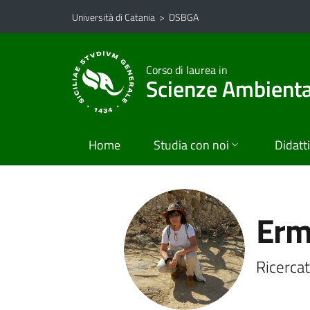
Vai al contenuto principale
Vai al menu di navigazione
Università di Catania
>
DSBGA
Corso di laurea in
Scienze Ambiental
Home
Studia con noi
Didatt
Erm
Ricercat