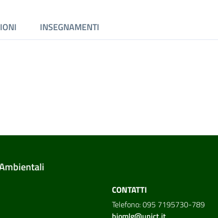
IONI
INSEGNAMENTI
 Ambientali
CONTATTI
Telefono: 095 7195730-789
biomlg@unict.it