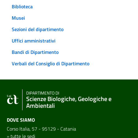
Biblioteca
Musei
Sezioni del dipartimento
Uffici amministrativi
Bandi di Dipartimento
Verbali del Consiglio di Dipartimento
DIPARTIMENTO DI
Scienze Biologiche, Geologiche e
Ambientali
DOVE SIAMO
Corso Italia, 57 - 95129 - Catania
»
tutte le sedi